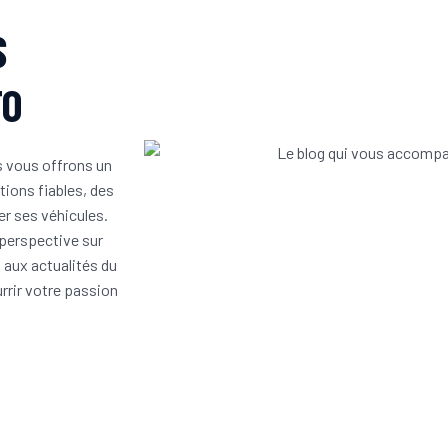
S
TO
us vous offrons un
ions fiables, des
er ses véhicules.
 perspective sur
 aux actualités du
urrir votre passion