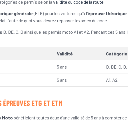
catégories de permis selon la
validité du code de la route
.
éorique générale
(ETG) pour les voitures qu’à
l’épreuve théoriqu
lai, faute de quoi vous devrez repasser l’examen du code.
is
B, BE, C, D ainsi que les permis moto A1 et A2. Pendant ces 5 ans, 
Validité
Catégorie
5 ans
B, BE, C, D, 
5 ans
A1, A2
S ÉPREUVES ETG ET ETM
e Moto
bénéficient toutes deux d’une validité de 5 ans à compter de