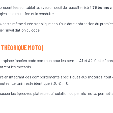
présentées sur tablette, avec un seuil de réussite fixé à
35 bonnes
les de circulation et la conduite.
s
, cette même durée s’applique depuis la date d’obtention du premi
r l’invalidation du code.
E THÉORIQUE MOTO)
emplace l’ancien code commun pour les permis A1 et A2. Cette épreu
ntrent les motards.
ure en intégrant des comportements spécifiques aux motards, tout 
utes. Le tarif reste identique à 30 € TTC.
asser les épreuves plateau et circulation du permis moto, permettan