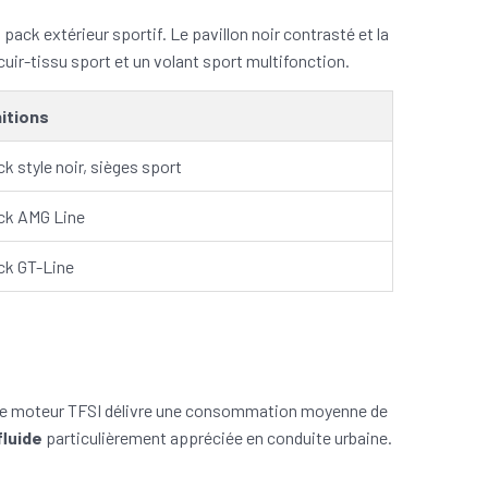
ack extérieur sportif. Le pavillon noir contrasté et la
ir-tissu sport et un volant sport multifonction.
nitions
k style noir, sièges sport
ck AMG Line
ck GT-Line
 Le moteur TFSI délivre une consommation moyenne de
fluide
particulièrement appréciée en conduite urbaine.