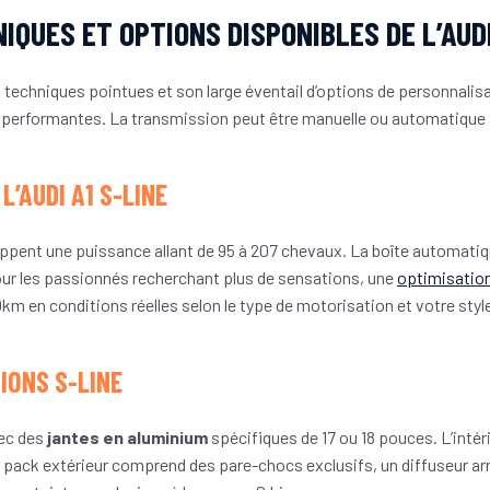
QUES ET OPTIONS DISPONIBLES DE L’AUDI
s techniques pointues et son large éventail d’options de personnal
erformantes. La transmission peut être manuelle ou automatique S
’AUDI A1 S-LINE
pent une puissance allant de 95 à 207 chevaux. La boîte automatiq
our les passionnés recherchant plus de sensations, une
optimisatio
 en conditions réelles selon le type de motorisation et votre styl
IONS S-LINE
vec des
jantes en aluminium
spécifiques de 17 ou 18 pouces. L’int
 pack extérieur comprend des pare-chocs exclusifs, un diffuseur arriè