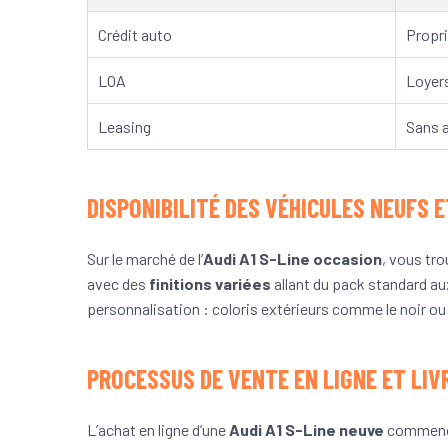
Crédit auto
Propri
LOA
Loyers
Leasing
Sans a
DISPONIBILITÉ DES VÉHICULES NEUFS 
Sur le marché de l’
Audi A1 S-Line occasion
, vous tr
avec des
finitions variées
allant du pack standard a
personnalisation : coloris extérieurs comme le noir ou 
PROCESSUS DE VENTE EN LIGNE ET LIV
L’achat en ligne d’une
Audi A1 S-Line neuve
commence 