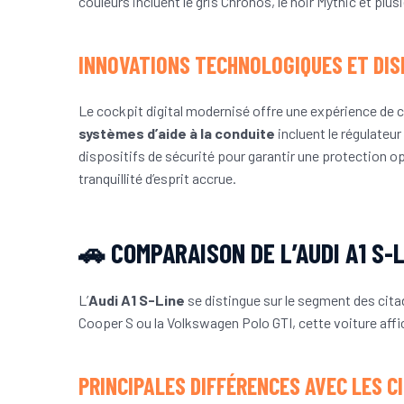
couleurs incluent le gris Chronos, le noir Mythic et plu
INNOVATIONS TECHNOLOGIQUES ET DIS
Le cockpit digital modernisé offre une expérience de 
systèmes d’aide à la conduite
incluent le régulateur
dispositifs de sécurité pour garantir une protection 
tranquillité d’esprit accrue.
🚗 COMPARAISON DE L’AUDI A1 S
L’
Audi A1 S-Line
se distingue sur le segment des cit
Cooper S ou la Volkswagen Polo GTI, cette voiture affi
PRINCIPALES DIFFÉRENCES AVEC LES C