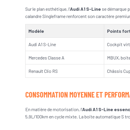
Sur le plan esthétique, l’
Audi A1 S-Line
se démarque par
calandre Singleframe renforcent son caractère premiu
Modèle
Points for
Audi A1 S-Line
Cockpit virt
Mercedes Classe A
MBUX, boit
Renault Clio RS
Châssis Cup
CONSOMMATION MOYENNE ET PERFORMA
En matière de motorisation, l’
Audi A1 S-Line essen
5,9L/100km en cycle mixte. La boite automatique S tro