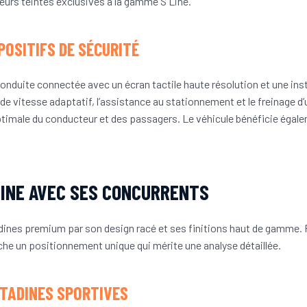
sieurs teintes exclusives à la gamme S Line.
POSITIFS DE SÉCURITÉ
conduite connectée avec un écran tactile haute résolution et une i
 de vitesse adaptatif, l’assistance au stationnement et le freinage d
optimale du conducteur et des passagers. Le véhicule bénéficie égal
-LINE AVEC SES CONCURRENTS
adines premium par son design racé et ses finitions haut de gamme.
che un positionnement unique qui mérite une analyse détaillée.
ITADINES SPORTIVES