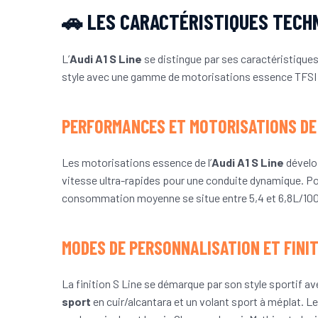
🚗 LES CARACTÉRISTIQUES TECHNI
L’
Audi A1 S Line
se distingue par ses caractéristique
style avec une gamme de motorisations essence TFSI p
PERFORMANCES ET MOTORISATIONS DE L
Les motorisations essence de l’
Audi A1 S Line
dévelop
vitesse ultra-rapides pour une conduite dynamique. P
consommation moyenne se situe entre 5,4 et 6,8L/100km
MODES DE PERSONNALISATION ET FINIT
La finition S Line se démarque par son style sportif a
sport
en cuir/alcantara et un volant sport à méplat. Le