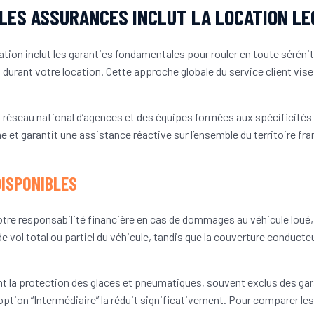
ELLES ASSURANCES INCLUT LA LOCATION LE
tion inclut les garanties fondamentales pour rouler en toute sérén
 durant votre location. Cette approche globale du service client vis
 réseau national d’agences et des équipes formées aux spécificités
et garantit une assistance réactive sur l’ensemble du territoire fra
DISPONIBLES
otre responsabilité financière en cas de dommages au véhicule lou
de vol total ou partiel du véhicule, tandis que la couverture conduct
nt la protection des glaces et pneumatiques, souvent exclus des gar
l’option “Intermédiaire” la réduit significativement. Pour comparer 