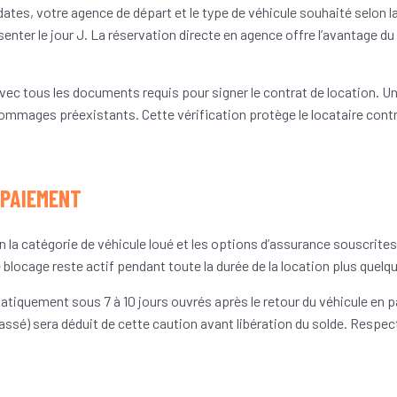
ates, votre agence de départ et le type de véhicule souhaité selon l
ter le jour J. La réservation directe en agence offre l’avantage du c
avec tous les documents requis pour signer le contrat de location. U
ommages préexistants. Cette vérification protège le locataire cont
 PAIEMENT
n la catégorie de véhicule loué et les options d’assurance souscrites
ocage reste actif pendant toute la durée de la location plus quelque
atiquement sous 7 à 10 jours ouvrés après le retour du véhicule en 
é) sera déduit de cette caution avant libération du solde. Respecter