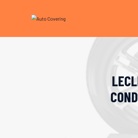
Skip
to
content
LECL
COND