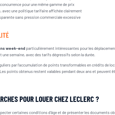
la concurrence pour une même gamme de prix
 avec une politique tarifaire affichée clairement
nsparente sans pression commerciale excessive
LITÉ
ons week-end
particulièrement intéressantes pour les déplacements
 une semaine, avec des tarifs dégressifs selon la durée.
uliers par l’accumulation de points transformables en crédits de loc
t. Les points obtenus restent valables pendant deux ans et peuvent 
ARCHES POUR LOUER CHEZ LECLERC ?
specter certaines conditions d’âge et de présenter les documents ob