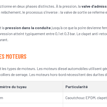
ionne en deux phases distinctes. À la pression, la
valve d’admiss
 relâchement, le processus s’inverse : la valve de sortie se referme e
t la
pression dans la conduite
jusqu’à ce que la poire devienne fer
ession atteint typiquement entre 0,1 et 0,3 bar. Le clapet anti-reto
urant.
LES MOTEURS
et les types de moteurs. Les moteurs diesel automobiles utilisent 
liers de serrage. Les moteurs hors-bord nécessitent des durites d
mètre du tuyau
Particularité
mm
Caoutchouc EPDM, clapet 