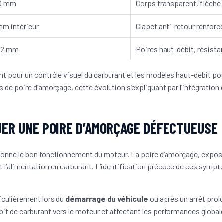
10 mm
Corps transparent, flèche 
mm intérieur
Clapet anti-retour renforc
12 mm
Poires haut-débit, résist
nt pour un contrôle visuel du carburant et les modèles haut-débit p
 de poire d’amorçage, cette évolution s’expliquant par l’intégrati
UER UNE POIRE D’AMORÇAGE DÉFECTUEUSE
ionne le bon fonctionnement du moteur. La poire d’amorçage, expos
 l’alimentation en carburant. L’identification précoce de ces sympt
iculièrement lors du
démarrage du véhicule
ou après un arrêt pro
bit de carburant vers le moteur et affectant les performances global