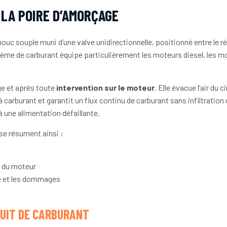
LA POIRE D’AMORÇAGE
uc souple muni d’une valve unidirectionnelle, positionné entre le rés
tème de carburant équipe particulièrement les moteurs diesel, les m
age et après toute
intervention sur le moteur
. Elle évacue l’air du
carburant et garantit un flux continu de carburant sans infiltration 
à une alimentation défaillante.
 se résument ainsi :
e du moteur
ge et les dommages
RCUIT DE CARBURANT