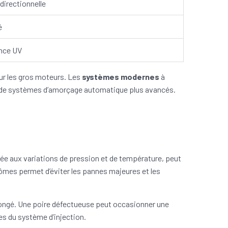
directionnelle
é
ance UV
our les gros moteurs. Les
systèmes modernes
à
on de systèmes d’amorçage automatique plus avancés.
ée aux variations de pression et de température, peut
ômes permet d’éviter les pannes majeures et les
longé. Une poire défectueuse peut occasionner une
es du système d’injection.