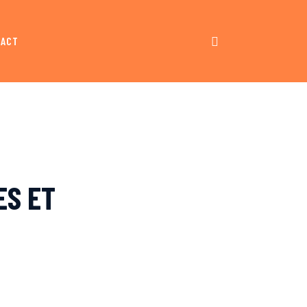
TACT
ES ET