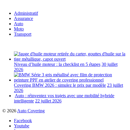
Catégories
Administratif
Assurance
Auto
Moto
Transport
Articles récents
Niveau d’huile moteur : la checklist en 5 étapes
30 juillet
2026
Covering BMW 2026 : simulez le prix par modèle
23 juillet
2026
Auto : réinventez vos trajets avec une mobilité hybride
intelligente
22 juillet 2026
© 2026
Auto Covering
Facebook
Youtube