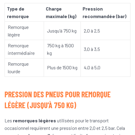
Type de
Charge
Pression
remorque
maximale (kg)
recommandée (bar)
Remorque
Jusqu’à 750 kg
2,0 à 2,5
légère
Remorque
750 kg à 1500
3,0 à 3,5
intermédiaire
kg
Remorque
Plus de 1500 kg
4,0 à 5,0
lourde
PRESSION DES PNEUS POUR REMORQUE
LÉGÈRE (JUSQU’À 750 KG)
Les
remorques légères
utilisées pour le transport
occasionnel requièrent une pression entre 2,0 et 2,5 bar. Cela