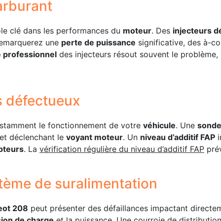
arburant
ôle clé dans les performances du
moteur
. Des
injecteurs 
remarquerez une
perte de puissance
significative, des à-co
 professionnel
des injecteurs résout souvent le problème,
s défectueux
nstamment le fonctionnement de votre
véhicule
. Une
sonde
 et déclenchant le
voyant moteur
. Un
niveau d’additif FAP
i
pteurs
. La
vérification régulière du niveau d’additif FAP
pré
tème de suralimentation
eot 208
peut présenter des défaillances impactant direct
ion de charge
et la puissance. Une
courroie de distributio