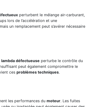
défectueux
perturbent le mélange air-carburant,
ups lors de l’accélération et une
 mais un remplacement peut s’avérer nécessaire
 lambda défectueuse
perturbe le contrôle du
nsuffisant peut également compromettre le
vient ces
problèmes techniques
.
ement les performances du
moteur
. Les fuites
n
usée ou inadaptée peut également causer des