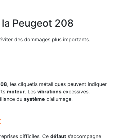
 la Peugeot 208
éviter des dommages plus importants.
208
, les cliquetis métalliques peuvent indiquer
rts
moteur
. Les
vibrations
excessives,
illance du
système
d’allumage.
t
eprises difficiles. Ce
défaut
s’accompagne