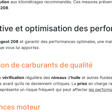
ution
aux kilométrages recommandés. Ces mesures préventi
 208
.
ive et optimisation des perf
geot 208
et garantir des performances optimales, une main
e vous lui apportez.
ation de carburants de qualité
ne
vérification
régulière des
niveaux
d’
huile
et autres fluide
s avant qu’ils ne deviennent critiques. La
prise
en charge r
eprésente un risque fréquent qui peut affecter
les perform
ances moteur