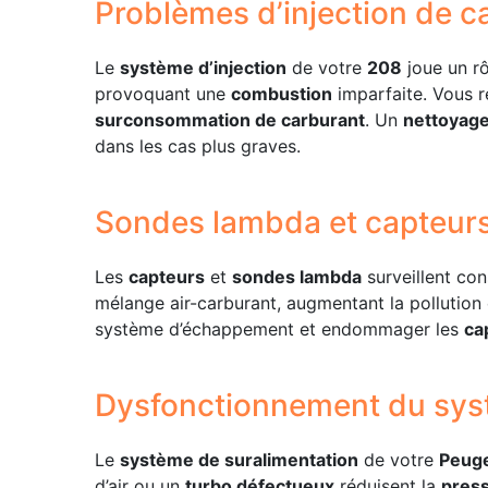
Problèmes d’injection de c
Le
système d’injection
de votre
208
joue un r
provoquant une
combustion
imparfaite. Vous 
surconsommation de carburant
. Un
nettoyage
dans les cas plus graves.
Sondes lambda et capteur
Les
capteurs
et
sondes lambda
surveillent co
mélange air-carburant, augmentant la pollution
système d’échappement et endommager les
ca
Dysfonctionnement du sys
Le
système de suralimentation
de votre
Peug
d’air ou un
turbo défectueux
réduisent la
press